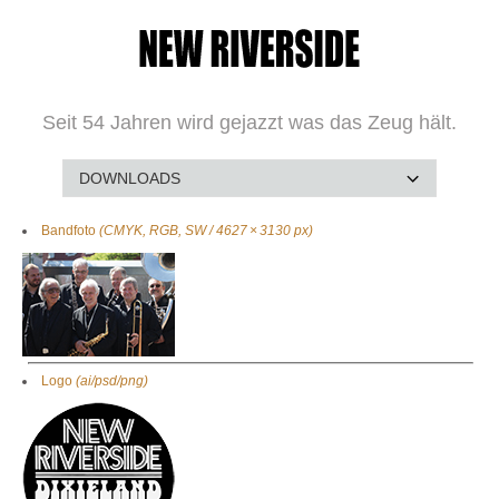
Seit 54 Jahren wird gejazzt was das Zeug hält.
Bandfoto
(CMYK, RGB, SW / 4627 × 3130 px)
Logo
(ai/psd/png)